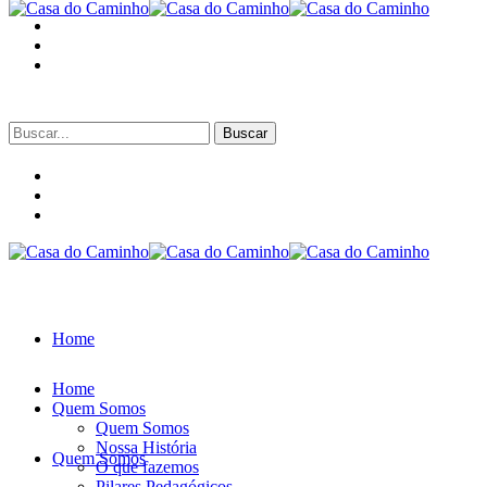
Buscar
por:
Home
Home
Quem Somos
Quem Somos
Nossa História
Quem Somos
O que fazemos
Pilares Pedagógicos